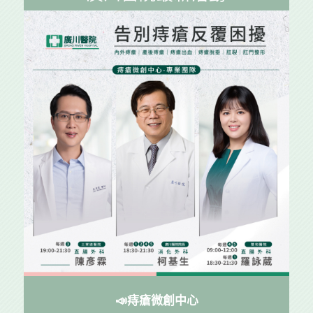
📣痔瘡微創中心