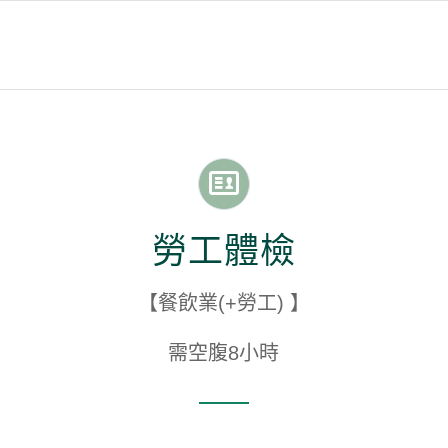
勞工體檢
【餐飲業(+勞工) 】
需空腹8小時