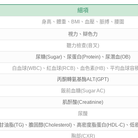
細項
身高、體重、BMI、血壓、脈搏、腰圍
視力、辯色力
聽力檢查(音叉)
尿糖(Sugar)、尿蛋白(Protein)、尿潛血(OB)
白血球(WBC)、紅血球(RCB)、血色素(HB)、平均血球容積
丙酮轉氨基酶ALT(GPT)
飯前血糖(Sugar AC)
肌酐酸(Creatinine)
尿酸
油脂(TG)、膽固醇(Cholesterol)、高密度脂蛋白(HDL-C)、低
胸部(CXR)