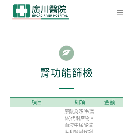
腎功能篩檢
項目
細項
金額
尿酸為嘌呤(普
林)代謝產物。
血液中尿酸濃
度和腎臟代謝