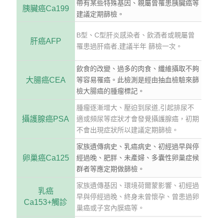
帶有某些特殊基因、親屬曾罹患胰臟癌等
胰臟癌Ca199
建議定期篩檢。
B型、C型肝炎感染者、飲酒者或親屬曾
肝癌AFP
罹患過肝癌者,建議半年 篩檢一次。
飲食的改變、過多的肉食、纖維攝取不夠
大腸癌CEA
等容易罹癌。此檢測是經由抽血檢驗來篩
檢大腸癌的腫瘤標記。
腫瘤逐漸增大、壓迫到尿道,引起排尿不
攝護腺癌PSA
適或頻尿等症狀才會發覺攝護腺癌，初期
不會出現症狀所以建議定期篩檢。
家族遺傳病史、乳癌病史、初經過早與停
卵巢癌Ca125
經過晚、肥胖、未產婦、多囊性卵巢症候
群者等應定期做篩檢。
家族遺傳基因、環境荷爾蒙影響、初經過
乳癌
早與停經過晚、終身未曾懷孕、曾患過卵
Ca153+觸診
巢癌或子宮內膜癌等。