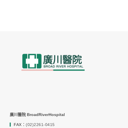
廣川醫院 BroadRiverHospital
▎
FAX：
(02)2261-0415