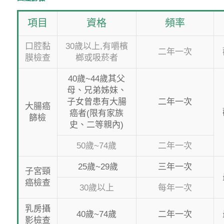
項目
資格
頻率
口腔黏
30歲以上,有嚼檳
二年一次
膜檢查
榔或吸菸者
40歲~44歲其父
母、兄弟姊妹、
子女曾患有大腸
二年一次
大腸癌
癌者(限有家族
篩檢
史、二等親內)
50歲~74歲
二年一次
25歲~29歲
三年一次
子宮頸
癌檢查
30歲以上
每年一次
乳房攝
40歲~74歲
二年一次
影檢查