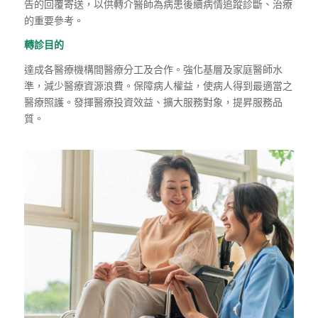
告的回覆寄送，以供轉介醫師
為病患後續病情追蹤診斷、治療
的重要參考。
轉診目的
達成各醫療機構間醫療分工及合作。強化基層及家庭醫師水
準
，
減少醫療資
源浪費。保障病人權益
，
使病人得到最適當之
醫療照護。發揮醫療投資效益、
擴大服務對象
，
提昇服務品
質。