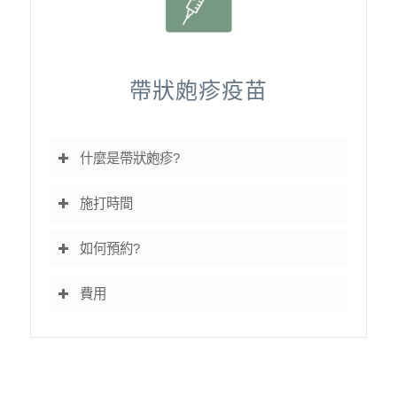
帶狀皰疹疫苗
什麼是帶狀皰疹?
施打時間
如何預約?
費用