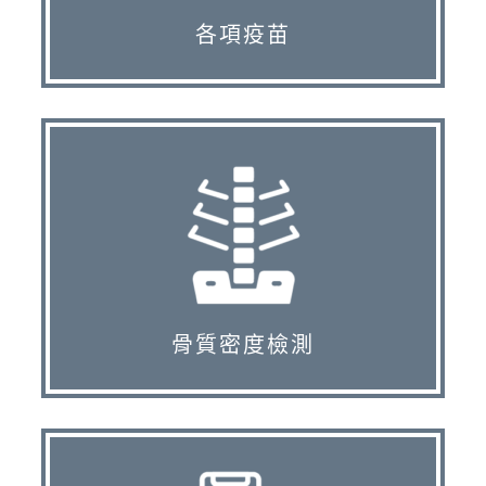
各項疫苗
骨質密度檢測