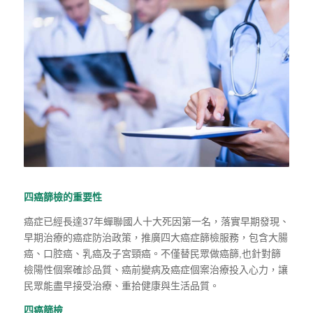
四癌篩檢的重要性
癌症已經長達37年蟬聯國人十大死因第一名
，
落實早期發現、
早期治療的癌
症防治政策
，
推廣四大癌症篩檢服務
，
包含大腸
癌、口腔癌、乳癌及子宮頸
癌。不僅替民眾做癌篩,也針對篩
檢陽性個案確診品質、癌前變病及癌症個
案治療投入心力
，
讓
民眾能盡早接受治療、重拾健康與生活品質。
四癌篩檢