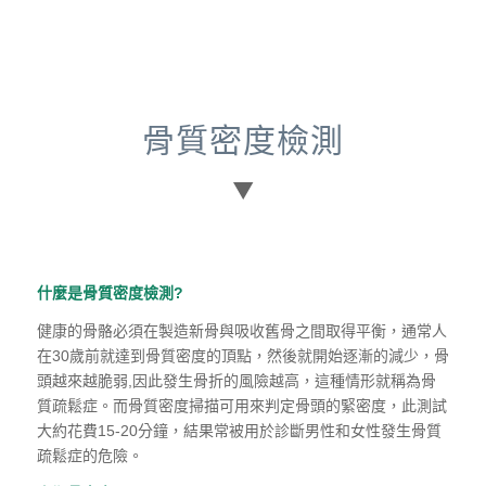
骨質密度檢測
什麼是骨質密度檢測?
健康的骨骼必須在製造新骨與吸收舊骨之間取得平衡
，
通常人
在30歲前就達到骨質密度的頂點
，
然後就開始逐漸的減少
，
骨
頭越來越脆弱,因此發生骨折的風險越高
，
這種情形就稱為骨
質疏鬆症。而骨質密度掃描可用來判定骨頭的緊密度
，
此測試
大約花費15-20分鐘
，
結果常被用於診斷男性和女性發生骨質
疏鬆症的危險。