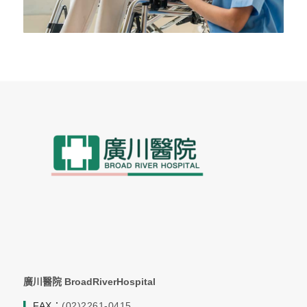
廣川醫院 BroadRiverHospital
▎
FAX：
(02)2261-0415